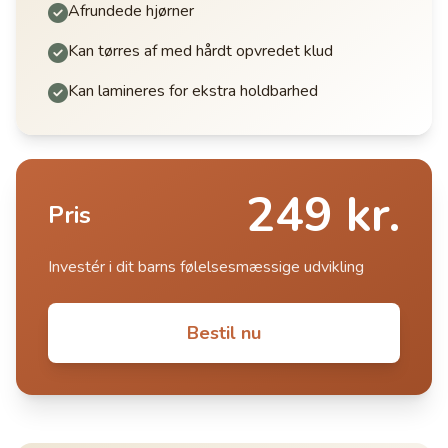
Afrundede hjørner
Kan tørres af med hårdt opvredet klud
Kan lamineres for ekstra holdbarhed
249 kr.
Pris
Investér i dit barns følelsesmæssige udvikling
Bestil nu